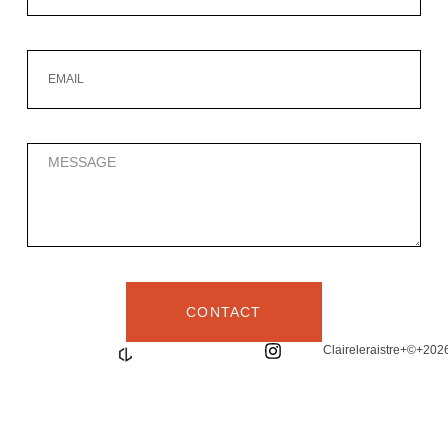
CONTACT
Claireleraistre+©+202